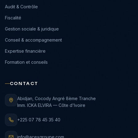
›
Audit & Contrôle
›
Fiscalité
›
Gestion sociale & juridique
›
Conseil & accompagnement
›
Expertise financière
›
Formation et conseils
CONTACT
Abidjan, Cocody Angré 8ème Tranche
Imm. ICKA ELVIRA — Côte d'Ivoire
+225 07 78 45 35 40
info@acexgroupe.com