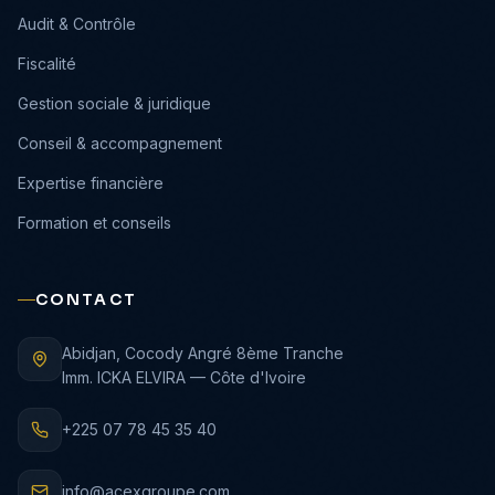
›
Audit & Contrôle
›
Fiscalité
›
Gestion sociale & juridique
›
Conseil & accompagnement
›
Expertise financière
›
Formation et conseils
CONTACT
Abidjan, Cocody Angré 8ème Tranche
Imm. ICKA ELVIRA — Côte d'Ivoire
+225 07 78 45 35 40
info@acexgroupe.com