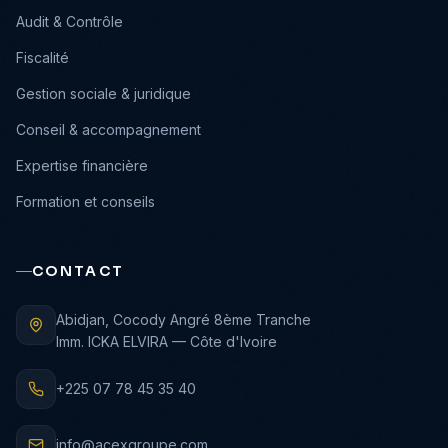
›
Audit & Contrôle
›
Fiscalité
›
Gestion sociale & juridique
›
Conseil & accompagnement
›
Expertise financière
›
Formation et conseils
CONTACT
Abidjan, Cocody Angré 8ème Tranche
Imm. ICKA ELVIRA — Côte d'Ivoire
+225 07 78 45 35 40
info@acexgroupe.com